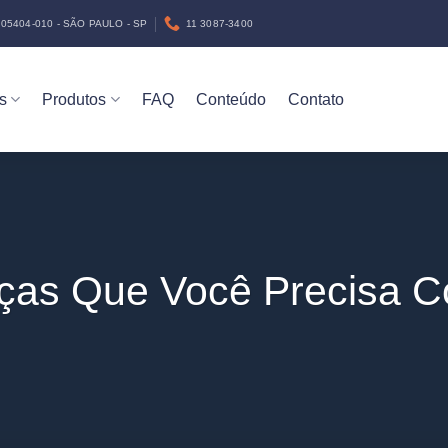
05404-010 - SÃO PAULO - SP
11 3087-3400
s
Produtos
FAQ
Conteúdo
Contato
ças Que Você Precisa C