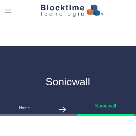
Skip
to
content
Sonicwall
Sonicwall
Home