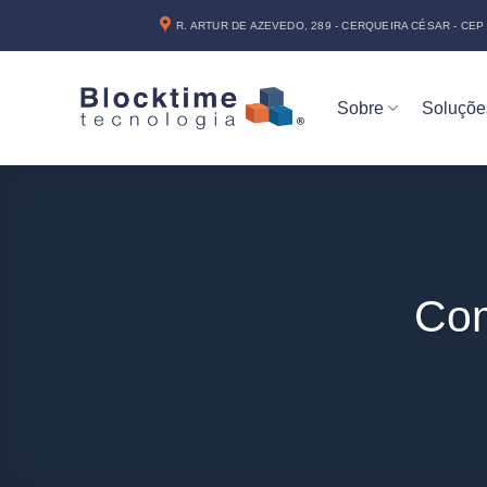
Skip
R. ARTUR DE AZEVEDO, 289 - CERQUEIRA CÉSAR - CEP 
to
content
Sobre
Soluçõe
Com