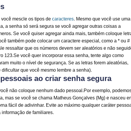
es
 você mescle os tipos de
caracteres
. Mesmo que você use uma
a, a senha só será segura se você agregar outras coisas a
meros. Se você quiser agregar ainda mais, também coloque letr
você também pode colocar um caractere especial, como a * ou #
ale ressaltar que os números devem ser aleatórios e não seguid
 123.Se você quer incorporar essa senha, tente algo como
m muito o nível de segurança. Se as letras forem aleatórias,
dificultar que você mesmo lembre a senha).
pessoais ao criar senha segura
 você não coloque nenhum dado pessoal.Por exemplo, podemo
a, mas se você se chama Matheus Gonçalves (Mg) e nasceu e
rna fácil de adivinhar. Evite ao máximo qualquer caráter pessoa
informação de familiares.